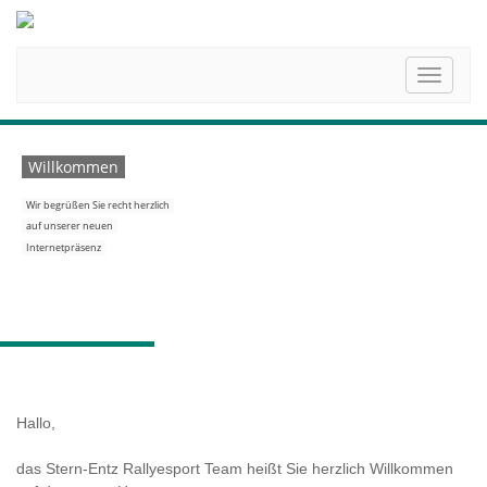
Toggle
navigati
Willkommen
Wir begrüßen Sie recht herzlich
auf unserer neuen
Internetpräsenz
Hallo,
das Stern-Entz Rallyesport Team heißt Sie herzlich Willkommen